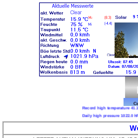
Record high temperature 41.1°C Record low 
Daily high pressure 1022.0 hPa Daily low p
We