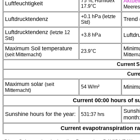
Aktuel
75 %, Humidex
Luftfeuchtigkeit
17.9°C
Meeres
+0.1 hPa (letzte
Luftdrucktendenz
Trend 
Std)
Luftdrucktendenz
(letzte 12
Luftd
+3.8 hPa
Std)
Maximum Soil temperature
Minimu
23.9°C
(seit Mitternacht)
Mittern
Current S
Curre
Maximum solar
(seit
Minim
54 W/m²
Mitternacht)
Current 00:00 hours of s
Sunshi
Sunshine hours for the year:
531:37 hrs
month
Current evapotranspiration r