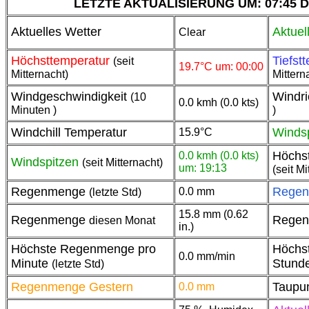
LETZTE AKTUALISIERUNG UM: 07:45 DATU
Aktuelles Wetter
Aktuel
Clear
Höchsttemperatur
Tiefst
(seit
19.7°C um: 00:00
Mitternacht)
Mittern
Windgeschwindigkeit
Windri
(10
0.0 kmh (0.0 kts)
Minuten )
)
Windchill Temperatur
Winds
15.9°C
Höchst
0.0 kmh (0.0 kts)
Windspitzen
(seit Mitternacht)
um: 19:13
(seit Mi
Regenmenge
Rege
0.0 mm
(letzte Std)
15.8 mm (0.62
Regenmenge
Rege
diesen Monat
in.)
Höchste Regenmenge pro
Höchs
0.0 mm/min
Minute
Stund
(letzte Std)
Regenmenge Gestern
Taupu
0.0 mm