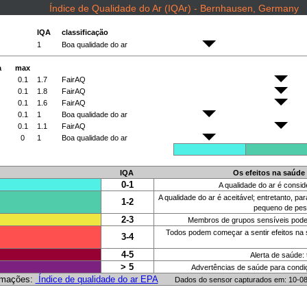
Índice de Qualidade do Ar (IQAr) - Bernhausen, Germany
IQA
classificação
1
Boa qualidade do ar
a
max
0.1
1.7
FairAQ
0.1
1.8
FairAQ
0.1
1.6
FairAQ
0.1
1
Boa qualidade do ar
0.1
1.1
FairAQ
0
1
Boa qualidade do ar
IQA
Os efeitos na saúde
0-1
A qualidade do ar é consid
A qualidade do ar é aceitável; entretanto,
1-2
pequeno de pess
2-3
Membros de grupos sensíveis podem 
Todos podem começar a sentir efeitos na
3-4
4-5
Alerta de saúde:
> 5
Advertências de saúde para condi
rmações:
Índice de qualidade do ar EPA
Dados do sensor capturados em: 10-0