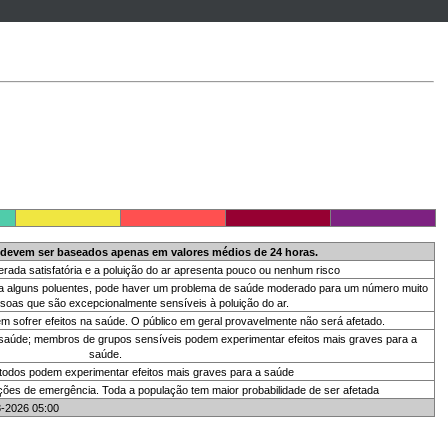
 devem ser baseados apenas em valores médios de 24 horas.
erada satisfatória e a poluição do ar apresenta pouco ou nenhum risco
 para alguns poluentes, pode haver um problema de saúde moderado para um número muito
oas que são excepcionalmente sensíveis à poluição do ar.
sofrer efeitos na saúde. O público em geral provavelmente não será afetado.
 saúde; membros de grupos sensíveis podem experimentar efeitos mais graves para a
saúde.
 todos podem experimentar efeitos mais graves para a saúde
ções de emergência. Toda a população tem maior probabilidade de ser afetada
8-2026 05:00