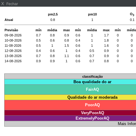
X
Fechar
O
pm2.5
pm10
3
Atual
0.8
1
0.1
Previsão
mín
média
max
mín
média
max
mín
médi
09-08-2026
0.7
0.8
0.9
0.6
1
1.7
0
0
10-08-2026
0.5
0.6
0.8
0.4
1
1.8
0
0
11-08-2026
0.5
1
1.5
0.6
1
1.6
0
0
12-08-2026
0.4
0.6
1
0.4
0.5
0.9
0
0
13-08-2026
0.7
0.8
1.1
0.6
0.7
0.9
0
0
14-08-2026
0.9
0.9
1
0.6
0.7
0.8
0
0
classificação
Boa qualidade do ar
FairAQ
Qualidade do ar moderada
PoorAQ
VeryPoorAQ
ExtremelyPoorAQ
Mais Info