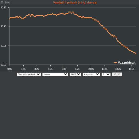
X
Vazdušni pritisak (inHg) danas
Blizu