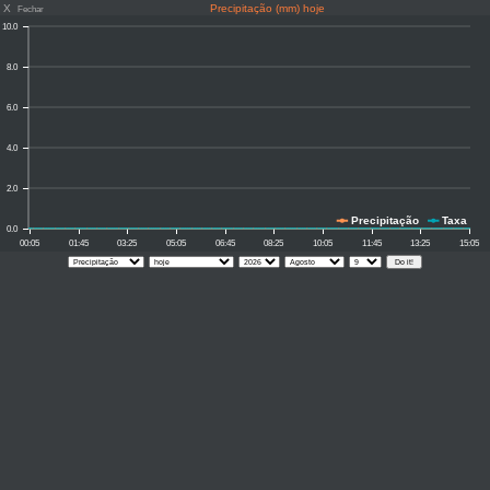
X
Precipitação (mm) hoje
Fechar