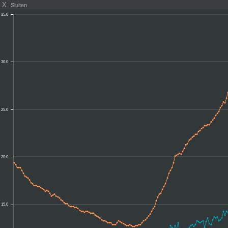
X
Sluiten