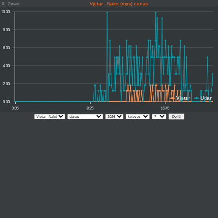
X
Vjetar - Nalet (mps) danas
Zatvori