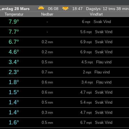
Lørdag 28 Mars
06:08
18:47 Dagslys: 12 tms 38 mi
Temperatur
Nedbør
Vindfart
7.9°
-
6
Svak Vind
mpt
7.7°
-
5.6
Svak Vind
mpt
6.7°
0.2
6.9
Svak Vind
mm
mpt
4.6°
0.2
6.9
Svak Vind
mm
mpt
3.4°
0.5
4.5
Flau vind
mm
mpt
2.3°
0.7
2
Flau vind
mm
mpt
1.8°
0.6
3.4
Flau vind
mm
mpt
1.5°
0.6
4.7
Svak Vind
mm
mpt
1.4°
0.5
5.4
Svak Vind
mm
mpt
1.4°
0.3
4.7
Svak Vind
mm
mpt
1.6°
0.5
6.7
Svak Vind
mm
mpt