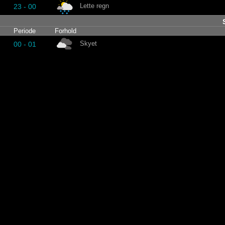
Lette regn
23 - 00
Periode
Forhold
Skyet
00 - 01
Skyet
01 - 03
Skyet
03 - 04
Skyet
04 - 05
Skyet
05 - 06
Skyet
06 - 07
Skyet
07 - 08
Skyet
08 - 09
Skyet
09 - 10
Skyet
10 - 11
Skyet
11 - 12