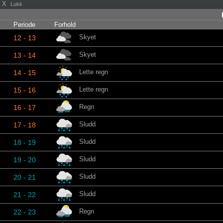
X
Lukk
Periode
Forhold
Skyet
12 - 13
Skyet
13 - 14
Lette regn
14 - 15
Lette regn
15 - 16
Regn
16 - 17
Sludd
17 - 18
Sludd
18 - 19
Sludd
19 - 20
Sludd
20 - 21
Sludd
21 - 22
Regn
22 - 23