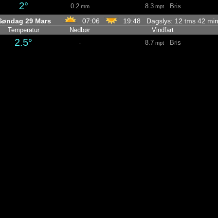
2°
0.2
8.3
Bris
mm
mpt
Søndag 29 Mars
07:06
19:48 Dagslys: 12 tms 42 m
Temperatur
Nedbør
Vindfart
2.5°
-
8.7
Bris
mpt
2.5°
-
8.7
Bris
mpt
2.4°
-
8.3
Bris
mpt
2°
-
7.8
Svak Vind
mpt
1.6°
-
7.2
Svak Vind
mpt
1.1°
-
6.7
Svak Vind
mpt
0.5°
-
6
Svak Vind
mpt
0.6°
-
6.3
Svak Vind
mpt
1.7°
-
7.8
Svak Vind
mpt
2.6°
-
6.7
Svak Vind
mpt
3.7°
-
5.8
Svak Vind
mpt