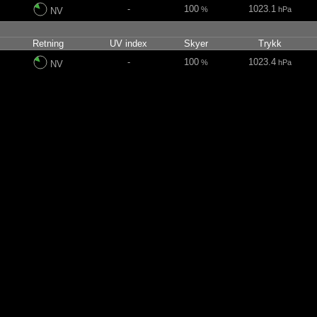
-
100
1023.1
%
hPa
NV
in
Retning
UV index
Skyer
Trykk
-
100
1023.4
%
hPa
NV
-
100
1023.8
%
hPa
NNV
-
100
1024.2
%
hPa
NV
-
100
1024.7
%
hPa
NNV
-
100
1025.2
%
hPa
NNV
-
100
1026.1
%
hPa
NNV
-
90
1026.8
%
hPa
NV
-
95
1027.6
%
hPa
NV
-
99
1028.2
%
hPa
NNV
1
100
1028.6
%
hPa
NNV
2
100
1029
%
hPa
NNV