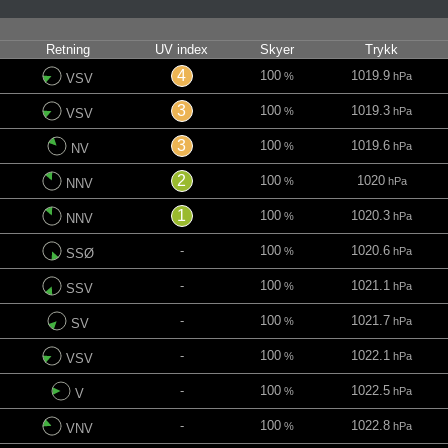
n
Retning
UV index
Skyer
Trykk
4
100
1019.9
%
hPa
VSV
3
100
1019.3
%
hPa
VSV
3
100
1019.6
%
hPa
NV
2
100
1020
%
hPa
NNV
1
100
1020.3
%
hPa
NNV
-
100
1020.6
%
hPa
SSØ
-
100
1021.1
%
hPa
SSV
-
100
1021.7
%
hPa
SV
-
100
1022.1
%
hPa
VSV
-
100
1022.5
%
hPa
V
-
100
1022.8
%
hPa
VNV