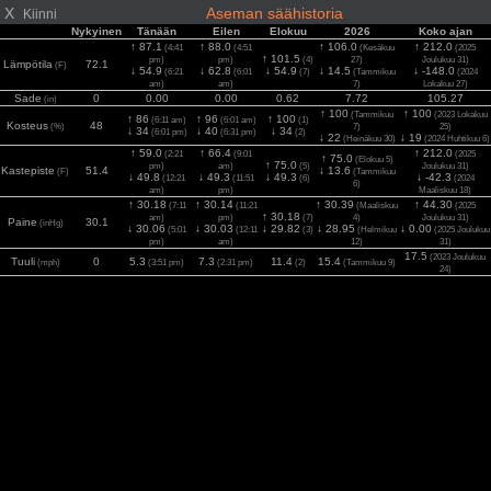
X
Aseman säähistoria
Kiinni
Nykyinen
Tänään
Eilen
Elokuu
2026
Koko ajan
↑ 87.1
↑ 88.0
↑ 106.0
↑ 212.0
(4:41
(4:51
(Kesäkuu
(2025
↑ 101.5
pm)
pm)
(4)
27)
Joulukuu 31)
Lämpötila
72.1
(F)
↓ 54.9
↓ 62.8
↓ 54.9
↓ 14.5
↓ -148.0
(6:21
(6:01
(7)
(Tammikuu
(2024
am)
am)
7)
Lokakuu 27)
Sade
0
0.00
0.00
0.62
7.72
105.27
(in)
↑ 100
↑ 100
(Tammikuu
(2023 Lokakuu
↑ 86
↑ 96
↑ 100
(6:11 am)
(6:01 am)
(1)
Kosteus
48
(%)
7)
25)
↓ 34
↓ 40
↓ 34
(6:01 pm)
(6:31 pm)
(2)
↓ 22
↓ 19
(Heinäkuu 30)
(2024 Huhtikuu 6)
↑ 59.0
↑ 66.4
↑ 212.0
(2:21
(9:01
(2025
↑ 75.0
(Elokuu 5)
↑ 75.0
pm)
am)
(5)
Joulukuu 31)
Kastepiste
51.4
↓ 13.6
(F)
(Tammikuu
↓ 49.8
↓ 49.3
↓ 49.3
↓ -42.3
(12:21
(11:51
(6)
(2024
6)
am)
pm)
Maaliskuu 18)
↑ 30.18
↑ 30.14
↑ 30.39
↑ 44.30
(7:11
(11:21
(Maaliskuu
(2025
↑ 30.18
am)
pm)
(7)
4)
Joulukuu 31)
Paine
30.1
(inHg)
↓ 30.06
↓ 30.03
↓ 29.82
↓ 28.95
↓ 0.00
(5:01
(12:11
(3)
(Helmikuu
(2025 Joulukuu
pm)
am)
12)
31)
17.5
(2023 Joulukuu
Tuuli
0
5.3
7.3
11.4
15.4
(mph)
(3:51 pm)
(2:31 pm)
(2)
(Tammikuu 9)
24)
54.7
(2026 Helmikuu
Puhuri
4.6
10.4
13.8
15.4
54.7
(mph)
(10:21 am)
(7:21 pm)
(5)
(Helmikuu 12)
12)
1067
(2024 Saattaa
2
0
717
844
844
969
Aurinko
(1:21 pm)
(3:21 pm)
(6)
(Heinäkuu 8)
(w/m
)
28)
0.0
(2023 Tammikuu
UV
0.0
0.0
0.0
0.0
0.0
(Index)
(12:11 am)
(12:11 am)
(1)
(Tammikuu 1)
17)