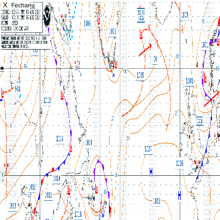
X
Fechar