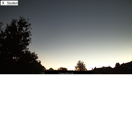
X
Sluiten