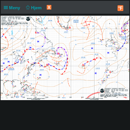
X
Meny
Hjem
°F