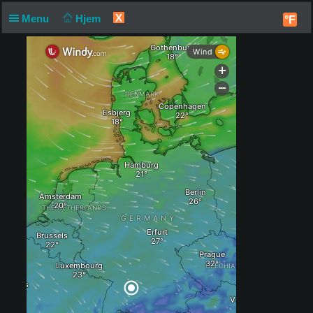
X
Menu
Hjem
°F