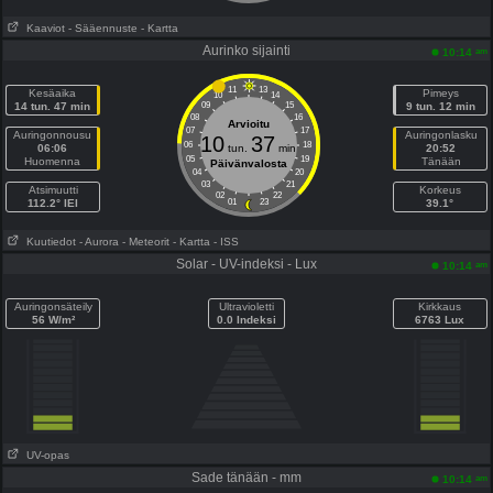
Kaaviot
- Sääennuste
- Kartta
Aurinko sijainti
am
10:14
11
13
Kesäaika
Pimeys
10
14
14 tun. 47 min
09
15
9 tun. 12 min
08
16
Arvioitu
07
17
Auringonnousu
Auringonlasku
10
37
06
18
06:06
tun.
min
20:52
05
19
Huomenna
Tänään
Päivänvalosta
04
20
03
21
Atsimuutti
Korkeus
02
22
112.2° IEI
01
23
39.1°
Kuutiedot
- Aurora
- Meteorit
- Kartta
- ISS
Solar - UV-indeksi - Lux
am
10:14
Auringonsäteily
Ultravioletti
Kirkkaus
56 W/m²
0.0 Indeksi
6763 Lux
UV-opas
Sade tänään - mm
am
10:14