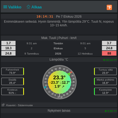
Valikko
Alkaa
°F
10:14:31
Pe 7 Elokuu 2026
Enimmäkseen selkeää. Hyvin lämmintä. Ylin lämpötila 29°C. Tuuli N, nopeus
10−15 km/h.
Mak. Tuuli | Puhuri - km/t
1.7
3.7
9:31 am
Tänään
9:01 am
18.3
24.8
2
Elokuu
5
24.8
88
9 Tammikuu
2026
12 Helmikuu
Lämpötila °C
am
10:14
20
19
21
Fahrenheit
Tuntuu siltä
18
22
73.9°
23.0°
17
23
16
23.3°
24
15
25
Sisällä
Märkä polttimo
↑
23.3°
↓
12.7°
14
26
25.4°
16.8°
13
27
1.9°
↗
12
28
Kosteus
Kastepiste
11
29
51% ↓
12.9°
10
30
|
9
31
8
32
Kaaviot
- Sääennuste
Nykyinen taivas
am
9:50