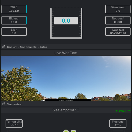
2026
Viime tunti
1094.0
0.0
Elokuu
Nopeus/t
0.0
15.8
0.000
Eilen
Last rain
0.0
05-08-2026
Kaaviot
- Sääennuste
- Tutka
Live WebCam
Suurentaa
Sisälämpötila °C
am
10:14
Tuntuu siltä
Kosteus
25.1°
42%