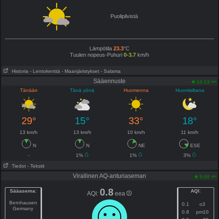
Puolipilvistä
Lämpötila
23.3
°C
Tuulen nopeus-Puhuri
0-3.7
km/h
Historia
- Lentokenttä
- Maanjäristykset
- Salama
Sääennuste
am
10:13
Tänään
Tänä yönä
Huomenna
Huomisiltana
29°
15°
33°
18°
13 km/h
13 km/h
10 km/h
11 km/h
N
N
NE
ESE
-
1%
1%
3%
Tiedot
- Tekstit
Virallinen AQ-anturiaseman
am
9:00
0.8
Sääasema
:
AQI
:
AQI:
eea
Bernhausen
0.1
o3
Germany
0.8
pm10