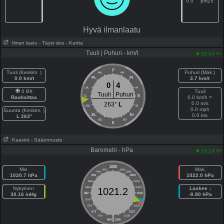
0.5
pm25
Hyvä ilmanlaatu
Ilman laatu
- Täysi sivu
- Kartta
Tuuli | Puhuri - km/t
am
10:14
P
Tuuli (Keskim. )
Puhuri (Mak.)
PPL
PPI
0.0 km/t
PL
PI
3.7 km/t
0
4
LPL
IPI
0 Bft
Tuuli
Tuuli
Puhuri
L
E
Rauhoittaa
0.0 km/h =
0.0 m/s
263°
L
LESL
IEI
0.0 mph
Suunta (Keskim. )
EL
EI
0.0 kts
L 263°
EEL
EEI
E
Kaaviot
- Sääennuste
Barometri - hPa
am
10:14
1000
Min
Mak.
997
1003
994
1006
1020.7 hPa
1022.0 hPa
991
1009
988
1012
Nykyinen
985
1015
Laskee ↓
1021.2
30.16 inHg
982
1018
-0.80 hPa
979
1021
976
1024
973
1027
|
970
1030
964
1036