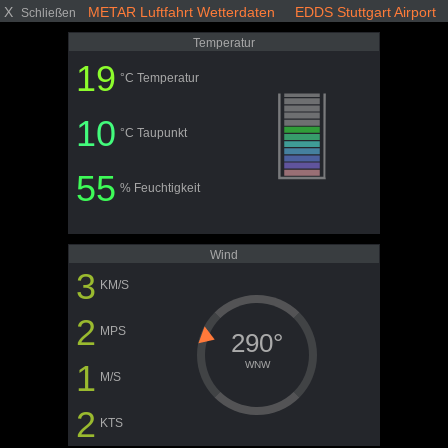
X
METAR Luftfahrt Wetterdaten EDDS Stuttgart Airport
Schließen
Temperatur
19
°C Temperatur
10
°C Taupunkt
55
% Feuchtigkeit
Wind
3
KM/S
2
MPS
290°
1
WNW
M/S
2
KTS