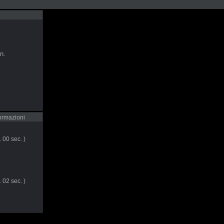
n.
formazioni
 00 sec. )
 02 sec. )