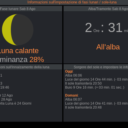
Informazioni sull'impostazione di fasi lunari / sole-luna
Fase lunare Sab 8 Ago
Alba/Tramonto Sab 8 Ago
2
: 31
Ore
mi
All'alba
Luna calante
minanza
28%
oni sull'innalzamento della luna
Sorgere del sole e impostare le in
Oggi
:
21
Alba 06:06
Luce del giorno 14 Ore 44 min. (- 03 min.
33
Il sole tramonterà 20:50
 19:46
Buio 9 Ore 16 min. (+ 03 min. 01 sec. )
r 12 Ago
Domani
:
n 28 Ago
Alba 06:07
della Luna è 24 Giorni
Luce del giorno 14 Ore 41 min. (- 03 min.
Il sole tramonterà 20:48