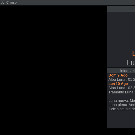
X
Chiuso
Lu
Informazi
Dom 9 Ago
Alba Luna : 01:
Lun 10 Ago
Alba Luna : 02:
Tramonto Luna:
Luna nuova: Me
Luna piena: Ve
Il ciclo attuale 