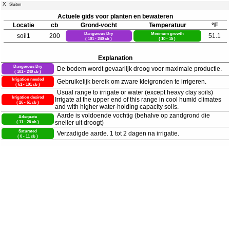
X
Sluiten
Actuele gids voor planten en bewateren
Locatie
cb
Grond-vocht
Temperatuur
°F
Dangerous Dry
Minimum growth
soil1
200
51.1
( 101 - 240 cb )
( 10 - 15 )
Explanation
Dangerous Dry
De bodem wordt gevaarlijk droog voor maximale productie.
( 101 - 240 cb )
Irrigation needed
Gebruikelijk bereik om zware kleigronden te irrigeren.
( 61 - 101 cb )
Usual range to irrigate or water (except heavy clay soils)
Irrigation desired
Irrigate at the upper end of this range in cool humid climates
( 26 - 61 cb )
and with higher water-holding capacity soils.
Aarde is voldoende vochtig (behalve op zandgrond die
Adequate
( 11 - 26 cb )
sneller uit droogt)
Saturated
Verzadigde aarde. 1 tot 2 dagen na irrigatie.
( 0 - 11 cb )