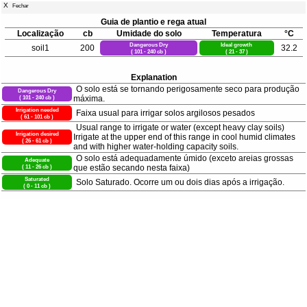
X
Fechar
Guia de plantio e rega atual
Localização
cb
Umidade do solo
Temperatura
°C
Dangerous Dry
Ideal growth
soil1
200
32.2
( 101 - 240 cb )
( 21 - 37 )
Explanation
O solo está se tornando perigosamente seco para produção
Dangerous Dry
( 101 - 240 cb )
máxima.
Irrigation needed
Faixa usual para irrigar solos argilosos pesados
( 61 - 101 cb )
Usual range to irrigate or water (except heavy clay soils)
Irrigation desired
Irrigate at the upper end of this range in cool humid climates
( 26 - 61 cb )
and with higher water-holding capacity soils.
O solo está adequadamente úmido (exceto areias grossas
Adequate
( 11 - 26 cb )
que estão secando nesta faixa)
Saturated
Solo Saturado. Ocorre um ou dois dias após a irrigação.
( 0 - 11 cb )