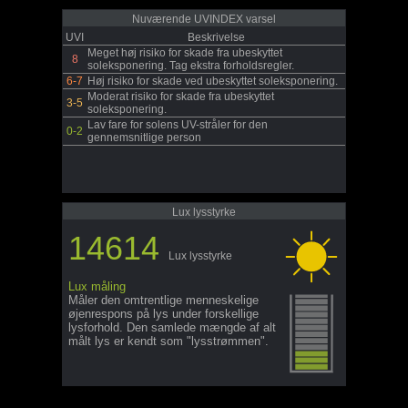
Nuværende UVINDEX varsel
UVI
Beskrivelse
Meget høj risiko for skade fra ubeskyttet
8
soleksponering. Tag ekstra forholdsregler.
6-7
Høj risiko for skade ved ubeskyttet soleksponering.
Moderat risiko for skade fra ubeskyttet
3-5
soleksponering.
Lav fare for solens UV-stråler for den
0-2
gennemsnitlige person
Lux lysstyrke
14614
Lux lysstyrke
Lux måling
Måler den omtrentlige menneskelige
øjenrespons på lys under forskellige
lysforhold. Den samlede mængde af alt
målt lys er kendt som "lysstrømmen".