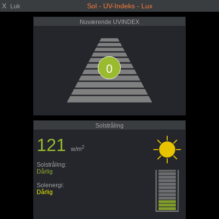
X
Sol - UV-Indeks - Lux
Luk
Nuværende UVINDEX
0
Solstråling
121
2
w/m
Solstråling:
Dårlig
Solenergi:
Dårlig