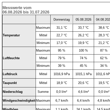
Messwerte vom
06.08.2026 bis 31.07.2026
Donnerstag
05.08.2026
04.08.20
Maximum
31,1 °C
33,7 °C
38,6 °C
Temperatur
Mittel
22,7 °C
26,2 °C
28,3 °C
Minimum
17,0 °C
19,9 °C
21,2 °C
Maximum
95 %
100 %
87 %
Luftfeuchte
Mittel
79 %
74 %
62 %
Minimum
39 %
45 %
34 %
Luftdruck
Mittel
1016,9 hPa
1015,1 hPa
1011,6 h
Taupunkt
Mittel
18,9 °C
20,6 °C
19,5 °C
Niederschlag
Summe
0,0 l/m²
4,6 l/m²
0,0 l/m²
Windgeschwindigkeit
Maximum
6,7 km/h
6,4 km/h
4,8 km/h
Windböen
Maximum
1,1 km/h
24,1 km/h
14,5 km/