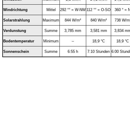
Windrichtung
Mittel
292 °° = W-NW
112 °° = O-SO
360 ° = 
Solarstrahlung
Maximum
844 W/m²
840 W/m²
738 W/m
Verdunstung
Summe
3,785 mm
3,581 mm
3,834 m
Bodentemperatur
Minimum
--
18,9 °C
18,9 °C
Sonnenschein
Summe
6:55 h
7:10 Stunden
6:00 Stun