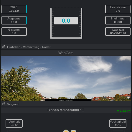
2026
Laatste uur
1094.0
0.0
Augustus
Snelh. /uur
0.0
15.8
0.000
Gisteren
Last rain
0.0
05-08-2026
Grafieken
- Verwachting
- Radar
WebCam
Vergroot
Binnen temperatuur °C
pm
1:32
Voelt als
Vochtigheid
26.6°
45%