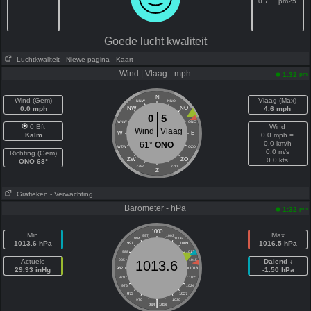
0.7
pm25
Goede lucht kwaliteit
Luchtkwaliteit
- Niewe pagina
- Kaart
Wind | Vlaag - mph
pm
1:32
N
Wind (Gem)
Vlaag (Max)
NNW
NNO
0.0 mph
NW
NO
4.6 mph
0
5
WNW
ONO
0 Bft
Wind
Wind
Vlaag
W
E
Kalm
0.0 mph =
0.0 km/h
61°
ONO
WZW
OZO
0.0 m/s
Richting (Gem)
ZW
ZO
0.0 kts
ONO 68°
ZZW
ZZO
Z
Grafieken
- Verwachting
Barometer - hPa
pm
1:32
1000
Min
Max
997
1003
994
1006
1013.6 hPa
1016.5 hPa
991
1009
988
1012
Actuele
985
1015
Dalend ↓
1013.6
29.93 inHg
982
1018
-1.50 hPa
979
1021
976
1024
973
1027
|
970
1030
964
1036