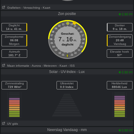
Grafieken
- Verwachting
- Kaart
Zon positie
pm
1:32
11
13
Daglicht
Donker
10
14
14 u. 41 m.
09
15
9 u. 18 m.
08
16
Geschat:
07
17
Zonsopkomst
Zonsondergang
7
16
06
18
06:08
u.
m.
20:48
05
19
Morgen
Vandaag
daglicht
04
20
03
21
Azimuth
Elevatie hoek
02
22
181.7° Z
01
23
57°
Maan informatie
- Aurora
- Meteoren
- Kaart
- ISS
Solar - UV-Index - Lux
pm
1:32
Zonnestraling
Ultraviolet
Herlderheid
729 W/m²
0.0 Index
88046 Lux
UV gids
Neerslag Vandaag - mm
pm
1:32