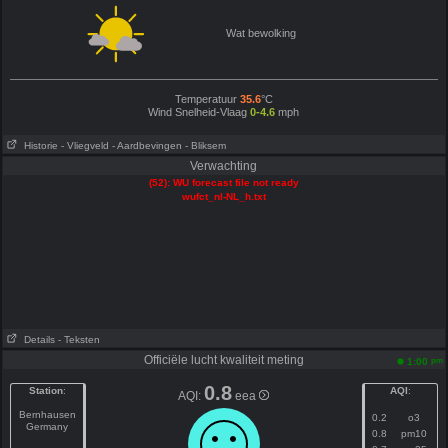
Wat bewolking
Temperatuur
35.6
°C
Wind Snelheid-Vlaag
0-4.6
mph
Historie
- Vliegveld
- Aardbevingen
- Bliksem
Verwachting
(52): WU forecast file not ready
wufct_nl-NL_h.txt
Details
- Teksten
Officiële lucht kwaliteit meting
pm
1:00
0.8
Station
:
AQI
:
AQI:
eea
Bernhausen
0.2
o3
Germany
0.8
pm10