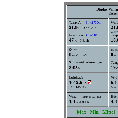
Display Vantag
aktuel
Temp. A
|
Sl ~2730m
Wind
21,8
21,
-0,6 °C/1h
°C
21,8 
Feuchte A |
Cl ~1818m
Taup
47
10,
0%/1h
%
Solar
Hell
0
0
0 w/1h
w/m²
%
Sonnenstd.|Warnungen
Tem
19,
8:05
h
Luftdruck
Verd
1019,6
6,1
hPa
+1,3 hPa/3h
Nied
Wind
Böe
(10min Ø 1,3 km/h)
1,3
4,3
km/h (1 bft)
Max
Min
Mittel