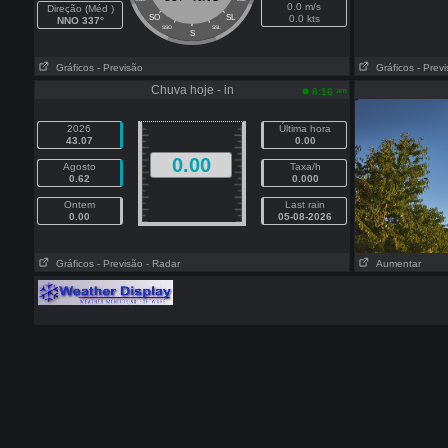
0.0 m/s
Direção (Méd )
SO
SL
0.0 kts
NNO 337°
SSO
SSL
S
Gráficos
- Previsão
Gráficos
- Prev
Chuva hoje - in
am
8:16
2026
Última hora
43.07
0.00
0.00
Agosto
Taxa/h
0.62
0.000
Ontem
Last rain
0.00
05-08-2026
Gráficos
- Previsão
- Radar
Aumentar