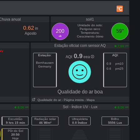
°C
Chuva anual
soil1
Umidade do solo:
0.62
in
Perigoso seco
200
59°
Temperatura:
Agosto
cb
Crescimento ótimo
Estação oficial com sensor AQ
am
7:00
ady
0.9
Estação
:
AQI
:
AQI:
eea
Bernhausen
0.9
pm10
Germany
0.6
pm25
Qualidade do ar boa
Qualidade do ar
- Página inteira
- Mapa
Sol - Índice UV - Lux
am
am
8:16
8:16
Escuridão
Radiação solar
Ultravioleta
Brilho
9 hrs 15 min
46 W/m²
0.0 Índice
5556 Lux
Pôr do Sol
20:50
Hoje