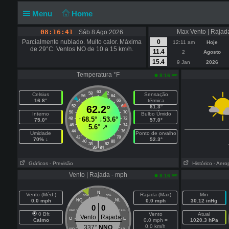
Menu
Home
08:16:42
Max Vento | Rajad
Sáb 8 Ago 2026
Parcialmente nublado. Muito calor. Máxima
0
12:11 am
Hoje
de 29°C. Ventos NO de 10 a 15 km/h.
11.4
2
Agosto
15.4
9 Jan
2026
Temperatura °F
am
8:16
60
58
62
Celsius
Sensação
56
64
16.8°
térmica
54
66
52
62.2°
68
61.3°
50
70
Interno
Bulbo Úmido
↑
68.5°
↓
53.6°
48
72
75.0°
57.0°
46
74
5.6°
↗
44
76
Umidade
Ponto de orvalho
42
78
70% ↓
52.3°
40
80
|
38
82
36
84
Gráficos
- Previsão
Histórico
- Aero
Vento | Rajada - mph
am
8:16
N
Vento (Méd )
Rajada (Max)
Min
NNO
NNL
0.0 mph
NO
NL
0.0 mph
30.12 inHg
0
0
ONO
LNL
0 Bft
Vento
Atual
Vento
Rajada
O
E
Calmo
0.0 mph =
1020.3 hPa
0.0 km/h
337°
NNO
OSO
LSL