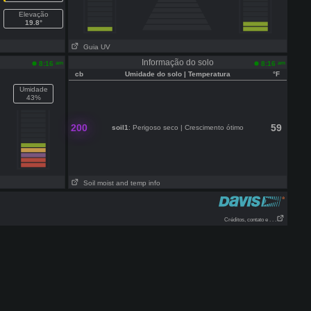
Elevação
19.8°
Guia UV
Informação do solo
am
am
8:16
8:16
cb
Umidade do solo | Temperatura
°F
Umidade
43%
200
59
soil1
: Perigoso seco | Crescimento ótimo
Soil moist and temp info
Créditos, contato e . . .