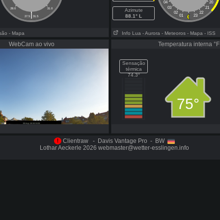
04
20
03
21
28.0
31.0
Azimute
|
02
22
88.1° L
01
23
27.5
31.5
isão
- Mapa
Info Lua
- Aurora
- Meteoros
- Mapa
- ISS
WebCam ao vivo
Temperatura interna °F
Sensação
térmica
74.3°
75°
!
Clientraw - Davis Vantage Pro - BW
Lothar Aeckerle 2026 webmaster@wetter-esslingen.info