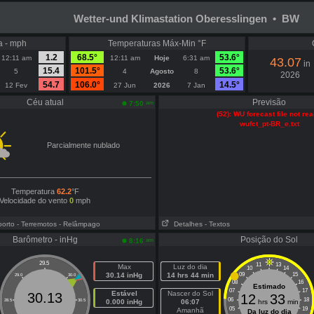
Wetter-und Klimastation Oberesslingen • BW
a - mph
Temperaturas Máx-Min °F
1.2
68.5°
53.6°
12:11 am
12:11 am
Hoje
6:31 am
43.07
in
15.4
101.5°
53.6°
5
4
Agosto
8
2026
54.7
106.0°
14.5°
12 Fev
27 Jun
2026
7 Jan
Céu atual
Previsão
am
7:50
(52): WU forecast file not re
wufct_pt-BR_e.txt
Parcialmente nublado
Temperatura
62.2
°F
Velocidade do vento
0
mph
porto
- Terremotos
- Relâmpago
Detalhes
- Textos
Barômetro - inHg
Posição do Sol
am
8:16
29.5
11
13
Max
Luz do dia
10
14
30.14 inHg
14 hrs 44 min
09
15
29.0
30.0
08
16
Estimado
07
17
Estável
Nascer do Sol
30.13
12
33
06
18
28.5
30.5
0.000 inHg
06:07
hrs
min
05
19
Amanhã
Da luz do dia