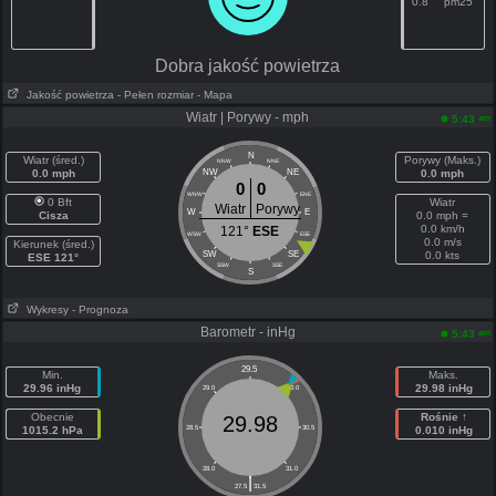
0.8
pm25
Dobra jakość powietrza
Jakość powietrza
- Pełen rozmiar
- Mapa
Wiatr | Porywy - mph
am
5:43
N
Wiatr (śred.)
Porywy (Maks.)
NNW
NNE
0.0 mph
NW
NE
0.0 mph
0
0
WNW
ENE
0 Bft
Wiatr
Wiatr
Porywy
W
E
Cisza
0.0 mph =
0.0 km/h
121°
ESE
WSW
ESE
0.0 m/s
Kierunek (śred.)
SW
SE
0.0 kts
ESE 121°
SSW
SSE
S
Wykresy
- Prognoza
Barometr - inHg
am
5:43
29.5
Min.
Maks.
29.96 inHg
29.98 inHg
29.0
30.0
Obecnie
Rośnie ↑
29.98
1015.2 hPa
28.5
30.5
0.010 inHg
28.0
31.0
|
27.5
31.5