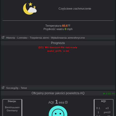
Częściowe zachmurzenie
Temperatura
60.6
°F
Prędkość wiatru
0
mph
Historia
- Lotnisko
- Trzęsienia ziemi
- Wyładowania atmosferyczne
Prognoza
(52): WU forecast file not ready
wufct_pl-PL_e.txt
Szczegóły
- Tekst
Oficjalny pomiar jakości powietrza AQ
am
4:00
1
Stacja
:
AQI
:
AQI:
eea
Bernhausen
0.1
o3
Germany
1
pm10