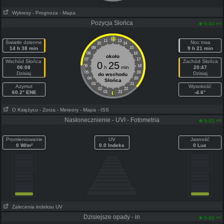
Wykresy
- Prognoza
- Mapa
Pozycja Słońca
am
5:43
11
13
Światło dzienne
Noc trwa
10
14
14 h 38 min
09
15
9 h 21 min
08
16
około
07
17
Wschód Słońca
Zachód Słońca
0
25
06
18
06:08
h
min
20:47
05
19
Dzisiaj
Dzisiaj
do wschodu
04
20
Słońca
03
21
Azymut
Wysokość
02
22
60.2° ENE
01
23
-4.6°
O Księżycu
- Zorza
- Meteory
- Mapa
- ISS
Nasłonecznienie - UVI - Fotometria
am
5:43
Promieniowanie
UV
Jasność
0 W/m²
0.0 Indeks
0 Lux
Zalecenia indeksu UV
Dzisiejsze opady - in
am
5:43