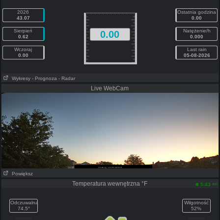
2026
Ostatnia godzina
43.07
0.00
Sierpień
Natężenie/h
0.00
0.62
0.000
Wczoraj
Last rain
0.00
05-08-2026
Wykresy
- Prognoza
- Radar
Live WebCam
Powiększ
Temperatura wewnętrzna °F
am
5:43
Odczuwalna
Wilgotność
74.5°
52%