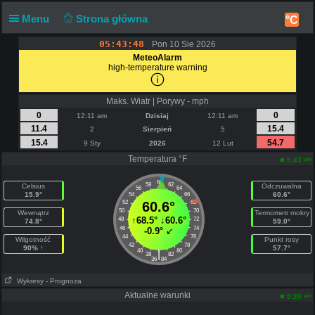
Menu
Strona główna
°C
05:43:48
Pon 10 Sie 2026
MeteoAlarm
high-temperature warning
Maks. Wiatr | Porywy - mph
0
0
12:11 am
Dzisiaj
12:11 am
11.4
15.4
2
Sierpień
5
15.4
54.7
9 Sty
2026
12 Lut
Temperatura °F
am
5:43
60
58
62
Celsius
Odczuwalna
56
64
15.9°
60.6°
54
66
52
60.6°
68
50
70
Wewnątrz
Termometr mokry
↑
68.5°
↓
60.6°
48
72
74.8°
59.0°
46
74
-0.9°
↙
44
76
Wilgotność
Punkt rosy
42
78
90% ↑
57.7°
40
80
|
38
82
36
84
Wykresy
- Prognoza
Aktualne warunki
am
5:20