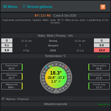
Menu
Strona główna
°F
07:13:46
Czwa 6 Sie 2026
Częściowe zachmurzenie. Upalnie. Maks. temp. 36 °C. Wiatr pn.pn.-zach. z prędkością 10 do
15 km/h.
Maks. Wiatr | Porywy - m/s
0
0
12:11 am
Dzisiaj
12:11 am
5.1
6.9
2
Sierpień
5
6.9
24.4
9 Sty
2026
12 Lut
Temperatura °C
am
7:13
20
19
21
Fahrenheit
Odczuwalna
18
22
64.9°
18.6°
17
23
16
18.3°
24
15
25
Wewnątrz
Termometr mokry
↑
22.8°
↓
17.1°
14
26
24.7°
17.2°
13
27
1.1°
↗
12
28
Wilgotność
Punkt rosy
11
29
93% ↓
17.1°
10
30
|
9
31
8
32
Wykresy
- Prognoza
Aktualne warunki
am
6:50