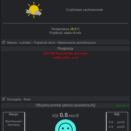
Częściowe zachmurzenie
Temperatura
18.3
°C
Prędkość wiatru
0
m/s
Historia
- Lotnisko
- Trzęsienia ziemi
- Wyładowania atmosferyczne
Prognoza
(52): WU forecast file not ready
wufct_pl-PL_s.txt
Szczegóły
- Tekst
Oficjalny pomiar jakości powietrza AQ
am
6:00
0.8
Stacja
:
AQI
:
AQI:
eea
Bernhausen
0.8
pm10
Germany
0.8
pm25