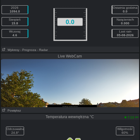
2026
Ostatnia godzina
1094.0
0.0
Sierpień
Natężenie/h
0.0
15.8
0.000
Wczoraj
Last rain
4.6
05-08-2026
Wykresy
- Prognoza
- Radar
Live WebCam
Powiększ
Temperatura wewnętrzna °C
am
7:13
Odczuwalna
Wilgotność
24.8°
60%