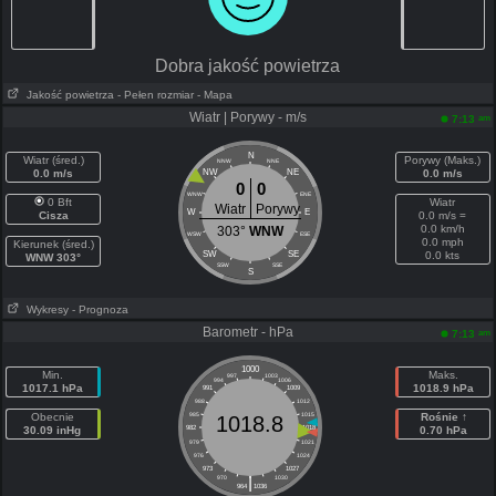
Dobra jakość powietrza
Jakość powietrza
- Pełen rozmiar
- Mapa
Wiatr | Porywy - m/s
am
7:13
N
Wiatr (śred.)
Porywy (Maks.)
NNW
NNE
0.0 m/s
NW
NE
0.0 m/s
0
0
WNW
ENE
0 Bft
Wiatr
Wiatr
Porywy
W
E
Cisza
0.0 m/s =
0.0 km/h
303°
WNW
WSW
ESE
0.0 mph
Kierunek (śred.)
SW
SE
0.0 kts
WNW 303°
SSW
SSE
S
Wykresy
- Prognoza
Barometr - hPa
am
7:13
1000
Min.
Maks.
997
1003
994
1006
1017.1 hPa
1018.9 hPa
991
1009
988
1012
Obecnie
985
1015
Rośnie ↑
1018.8
30.09 inHg
982
1018
0.70 hPa
979
1021
976
1024
973
1027
|
970
1030
964
1036