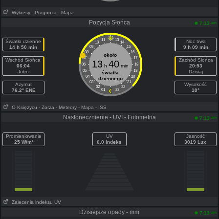
Wykresy
- Prognoza
- Mapa
Pozycja Słońca
am
7:13
11
13
Światło dzienne
Noc trwa
10
14
14 h 50 min
09
15
9 h 09 min
08
16
około
07
17
Wschód Słońca
Zachód Słońca
13
40
06
18
06:04
h
min
20:53
05
19
Jutro
Dzisiaj
światła
04
20
dziennego
03
21
Azymut
Wysokość
02
22
76.2° ENE
01
23
10°
O Księżycu
- Zorza
- Meteory
- Mapa
- ISS
Nasłonecznienie - UVI - Fotometria
am
7:13
Promieniowanie
UV
Jasność
25 W/m²
0.0 Indeks
3019 Lux
Zalecenia indeksu UV
Dzisiejsze opady - mm
am
7:13