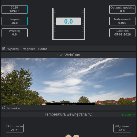
2026
Ostatnia godzina
1094.0
0.0
Sierpień
Natężenie/h
0.0
15.8
0.000
Wczoraj
Last rain
0.0
05-08-2026
Wykresy
- Prognoza
- Radar
Live WebCam
Powiększ
Temperatura wewnętrzna °C
pm
3:28
Odczuwalna
Wilgotność
26.6°
45%