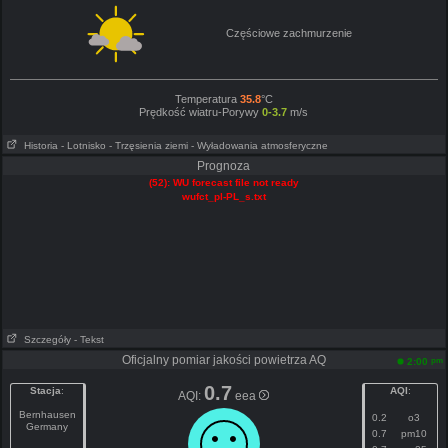
Częściowe zachmurzenie
Temperatura
35.8
°C
Prędkość wiatru-Porywy
0-3.7
m/s
Historia
- Lotnisko
- Trzęsienia ziemi
- Wyładowania atmosferyczne
Prognoza
(52): WU forecast file not ready
wufct_pl-PL_s.txt
Szczegóły
- Tekst
Oficjalny pomiar jakości powietrza AQ
pm
2:00
0.7
Stacja
:
AQI
:
AQI:
eea
Bernhausen
0.2
o3
Germany
0.7
pm10