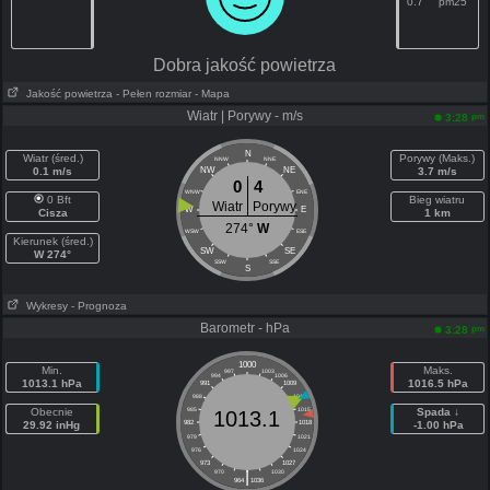
0.7
pm25
Dobra jakość powietrza
Jakość powietrza
- Pełen rozmiar
- Mapa
Wiatr | Porywy - m/s
pm
3:28
N
Wiatr (śred.)
Porywy (Maks.)
NNW
NNE
0.1 m/s
NW
NE
3.7 m/s
0
4
WNW
ENE
0 Bft
Bieg wiatru
Wiatr
Porywy
W
E
Cisza
1 km
274°
W
WSW
ESE
Kierunek (śred.)
SW
SE
W 274°
SSW
SSE
S
Wykresy
- Prognoza
Barometr - hPa
pm
3:28
1000
Min.
Maks.
997
1003
994
1006
1013.1 hPa
1016.5 hPa
991
1009
988
1012
Obecnie
985
1015
Spada ↓
1013.1
29.92 inHg
982
1018
-1.00 hPa
979
1021
976
1024
973
1027
|
970
1030
964
1036