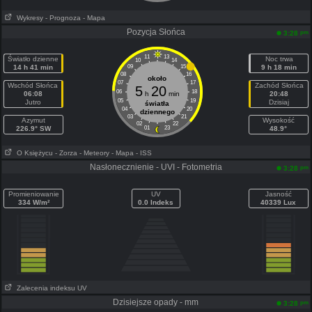
Wykresy
- Prognoza
- Mapa
Pozycja Słońca
pm
3:28
11
13
Światło dzienne
Noc trwa
10
14
14 h 41 min
09
15
9 h 18 min
08
16
około
07
17
Wschód Słońca
Zachód Słońca
5
20
06
18
06:08
h
min
20:48
05
19
Jutro
Dzisiaj
światła
04
20
dziennego
03
21
Azymut
Wysokość
02
22
226.9° SW
01
23
48.9°
O Księżycu
- Zorza
- Meteory
- Mapa
- ISS
Nasłonecznienie - UVI - Fotometria
pm
3:28
Promieniowanie
UV
Jasność
334 W/m²
0.0 Indeks
40339 Lux
Zalecenia indeksu UV
Dzisiejsze opady - mm
pm
3:28