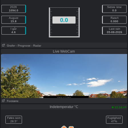
2026
Sidste time
1094.0
0.0
August
Rate/t
0.0
15.8
0.000
I går
Last rain
4.6
05-08-2026
Grafer
- Prognose
- Radar
Live WebCam
Forstørre
Indetemperatur °C
pm
12:14
Føles som
Fugtighed
28.5°
47%