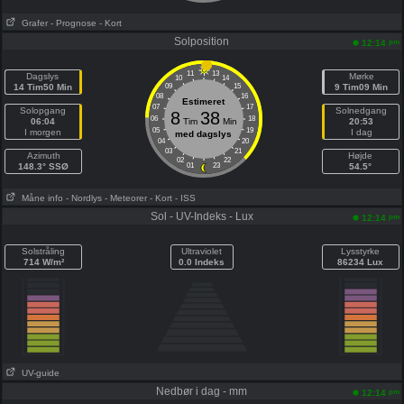
Grafer
- Prognose
- Kort
Solposition
pm
12:14
11
13
Dagslys
Mørke
10
14
14 Tim50 Min
09
15
9 Tim09 Min
08
16
Estimeret
07
17
Solopgang
Solnedgang
8
38
06
18
06:04
Tim
Min
20:53
05
19
I morgen
I dag
med dagslys
04
20
03
21
Azimuth
Højde
02
22
148.3° SSØ
01
23
54.5°
Måne info
- Nordlys
- Meteorer
- Kort
- ISS
Sol - UV-Indeks - Lux
pm
12:14
Solstråling
Ultraviolet
Lysstyrke
714 W/m²
0.0 Indeks
86234 Lux
UV-guide
Nedbør i dag - mm
pm
12:14