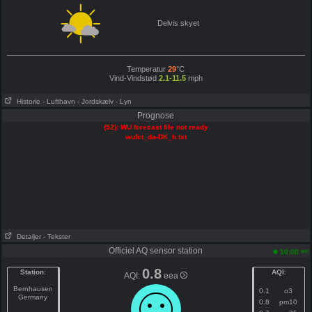
Delvis skyet
Temperatur
29
°C
Vind-Vindstød
2.1-11.5
mph
Historie
- Lufthavn
- Jordskælv
- Lyn
Prognose
(52): WU forecast file not ready
wufct_da-DK_h.txt
Detaljer
- Tekster
Officiel AQ sensor station
am
10:00
0.8
Station
:
AQI
:
AQI:
eea
Bernhausen
0.1
o3
Germany
0.8
pm10