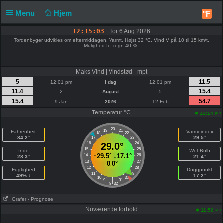
Menu
Hjem
°F
12:15:03
Tor 6 Aug 2026
Tordenbyger udvikles om eftermiddagen. Varmt. Højst 32 °C. Vind V på 10 til 15 km/t.
Mulighed for regn 40 %.
Maks Vind | Vindstød - mpt
5
11.5
12:01 pm
I dag
12:01 pm
11.4
15.4
2
August
5
15.4
54.7
9 Jan
2026
12 Feb
Temperatur °C
pm
12:14
20
19
21
Fahrenheit
Varmeindex
18
22
84.2°
29.5°
17
23
16
29.0°
24
15
25
Inde
Wet Bulb
↑
29.5°
↓
17.1°
14
26
28.3°
21.4°
13
27
0.0°
12
28
Fugtighed
Duggpunkt
11
29
49% ↓
17.2°
10
30
|
9
31
8
32
Grafer
- Prognose
Nuværende forhold
am
11:50