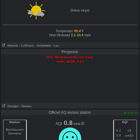
Delvis skyet
Temperatur
89.4
°F
Vind-Vindstød
2.1-10.4
mph
Historie
- Lufthavn
- Jordskælv
- Lyn
Prognose
(52): WU forecast file not ready
wufct_da-DK_e.txt
Detaljer
- Tekster
Officiel AQ sensor station
pm
4:00
0.8
Station
:
AQI
:
AQI:
eea
Bernhausen
0.2
o3
Germany
0.8
pm10