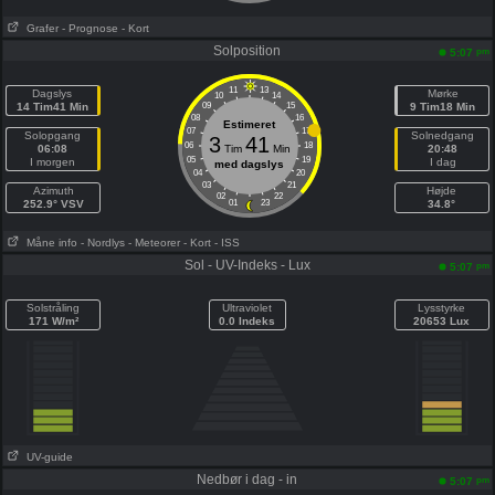
Grafer
- Prognose
- Kort
Solposition
pm
5:07
11
13
Dagslys
Mørke
10
14
14 Tim41 Min
09
15
9 Tim18 Min
08
16
Estimeret
07
17
Solopgang
Solnedgang
3
41
06
18
06:08
Tim
Min
20:48
05
19
I morgen
I dag
med dagslys
04
20
03
21
Azimuth
Højde
02
22
252.9° VSV
01
23
34.8°
Måne info
- Nordlys
- Meteorer
- Kort
- ISS
Sol - UV-Indeks - Lux
pm
5:07
Solstråling
Ultraviolet
Lysstyrke
171 W/m²
0.0 Indeks
20653 Lux
UV-guide
Nedbør i dag - in
pm
5:07