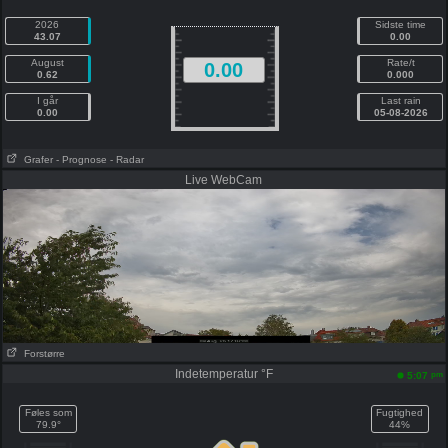
2026
Sidste time
43.07
0.00
August
Rate/t
0.00
0.62
0.000
I går
Last rain
0.00
05-08-2026
Grafer
- Prognose
- Radar
Live WebCam
Forstørre
Indetemperatur °F
pm
5:07
Føles som
Fugtighed
79.9°
44%