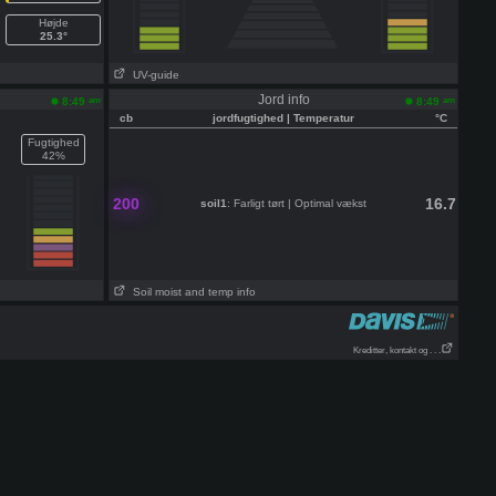
Højde
25.3°
UV-guide
Jord info
am
am
8:49
8:49
cb
jordfugtighed | Temperatur
°C
Fugtighed
42%
200
16.7
soil1
: Farligt tørt | Optimal vækst
Soil moist and temp info
Kreditter, kontakt og . . .