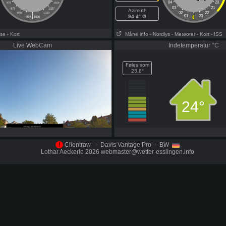
04
20
976
1024
03
21
973
1027
Azimuth
|
02
22
970
1030
94.4° Ø
01
23
964
1036
ose
- Kort
Måne info
- Nordlys
- Meteorer
- Kort
- ISS
Live WebCam
Indetemperatur °C
Føles som
23.8°
24°
!
Clientraw - Davis Vantage Pro - BW
Lothar Aeckerle 2026 webmaster@wetter-esslingen.info