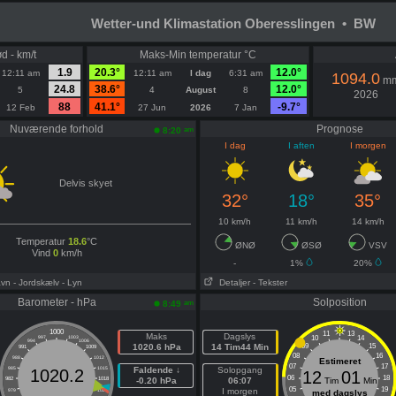
Wetter-und Klimastation Oberesslingen • BW
d - km/t
Maks-Min temperatur °C
1.9
20.3°
12.0°
12:11 am
12:11 am
I dag
6:31 am
1094.0
m
24.8
38.6°
12.0°
5
4
August
8
2026
88
41.1°
-9.7°
12 Feb
27 Jun
2026
7 Jan
Nuværende forhold
Prognose
am
8:20
I dag
I aften
I morgen
Delvis skyet
32°
18°
35°
10 km/h
11 km/h
14 km/h
Temperatur
18.6
°C
ØNØ
ØSØ
VSV
Vind
0
km/h
-
1%
20%
avn
- Jordskælv
- Lyn
Detaljer
- Tekster
Barometer - hPa
Solposition
am
8:49
1000
11
13
Maks
Dagslys
10
14
997
1003
994
1006
1020.6 hPa
14 Tim44 Min
09
15
991
1009
08
16
988
1012
Estimeret
07
17
985
1015
Faldende ↓
Solopgang
1020.2
12
01
06
18
982
1018
-0.20 hPa
06:07
Tim
Min
05
19
I morgen
979
1021
med dagslys