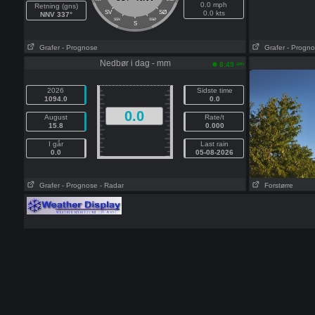
0.0 mph
Retning (gns)
SV
SØ
0.0 kts
NNV 337°
SSV
SSØ
S
Grafer
- Prognose
Grafer
- Progn
Nedbør i dag - mm
am
8:49
2026
Sidste time
1094.0
0.0
0.0
August
Rate/t
15.8
0.000
I går
Last rain
0.0
05-08-2026
Grafer
- Prognose
- Radar
Forstørre