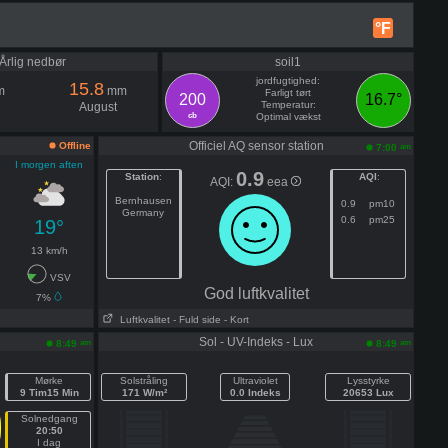
°F
Årlig nedbør
soil1
jordfugtighed:
15.8
m
mm
Farligt tørt
200
16.7°
Temperatur:
August
cb
Optimal vækst
Officiel AQ sensor station
Offline
am
7:00
I morgen aften
0.9
Station
:
AQI
:
AQI:
eea
Bernhausen
0.9
pm10
Germany
0.6
pm25
19°
13 km/h
VSV
God luftkvalitet
7%
Luftkvalitet
- Fuld side
- Kort
Sol - UV-Indeks - Lux
am
am
8:49
8:49
Mørke
Solstråling
Ultraviolet
Lysstyrke
9 Tim15 Min
171 W/m²
0.0 Indeks
20653 Lux
Solnedgang
20:50
I dag