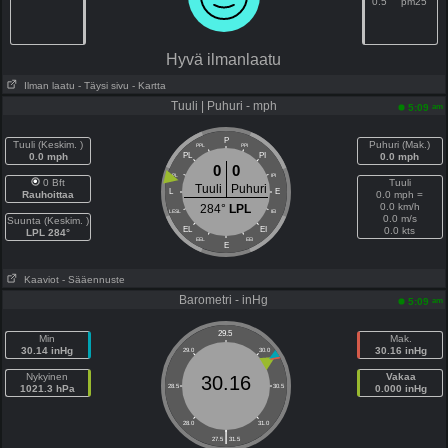
0.5
pm25
Hyvä ilmanlaatu
Ilman laatu
- Täysi sivu
- Kartta
Tuuli | Puhuri - mph
am
5:09
P
Tuuli (Keskim. )
Puhuri (Mak.)
PPL
PPI
0.0 mph
PL
PI
0.0 mph
0
0
LPL
IPI
0 Bft
Tuuli
Tuuli
Puhuri
L
E
Rauhoittaa
0.0 mph =
0.0 km/h
284°
LPL
LESL
IEI
0.0 m/s
Suunta (Keskim. )
EL
EI
0.0 kts
LPL 284°
EEL
EEI
E
Kaaviot
- Sääennuste
Barometri - inHg
am
5:09
29.5
Min
Mak.
30.14 inHg
30.16 inHg
29.0
30.0
Nykyinen
Vakaa
30.16
1021.3 hPa
28.5
30.5
0.000 inHg
28.0
31.0
|
27.5
31.5