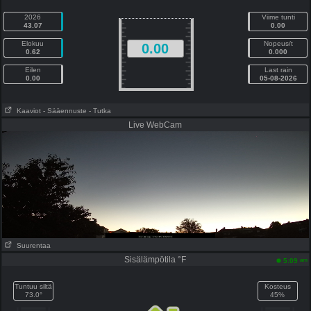
2026
Viime tunti
43.07
0.00
Elokuu
Nopeus/t
0.00
0.62
0.000
Eilen
Last rain
0.00
05-08-2026
Kaaviot
- Sääennuste
- Tutka
Live WebCam
Suurentaa
Sisälämpötila °F
am
5:09
Tuntuu siltä
Kosteus
73.0°
45%