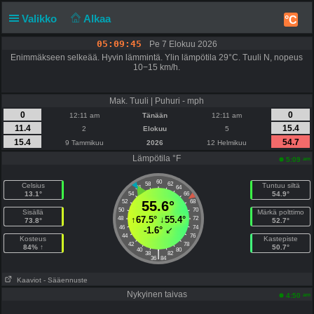
Valikko
Alkaa
°C
05:09:46
Pe 7 Elokuu 2026
Enimmäkseen selkeää. Hyvin lämmintä. Ylin lämpötila 29°C. Tuuli N, nopeus
10−15 km/h.
Mak. Tuuli | Puhuri - mph
0
0
12:11 am
Tänään
12:11 am
11.4
15.4
2
Elokuu
5
15.4
54.7
9 Tammikuu
2026
12 Helmikuu
Lämpötila °F
am
5:09
60
58
62
Celsius
Tuntuu siltä
56
64
13.1°
54.9°
54
66
52
55.6°
68
50
70
Sisällä
Märkä polttimo
↑
67.5°
↓
55.4°
48
72
73.8°
52.7°
46
74
-1.6°
↙
44
76
Kosteus
Kastepiste
42
78
84% ↑
50.7°
40
80
|
38
82
36
84
Kaaviot
- Sääennuste
Nykyinen taivas
am
4:50