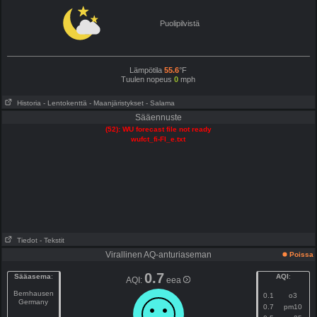
Puolipilvistä
Lämpötila
55.6
°F
Tuulen nopeus
0
mph
Historia
- Lentokenttä
- Maanjäristykset
- Salama
Sääennuste
(52): WU forecast file not ready
wufct_fi-FI_e.txt
Tiedot
- Tekstit
Virallinen AQ-anturiaseman
Poissa
0.7
Sääasema
:
AQI
:
AQI:
eea
Bernhausen
0.1
o3
Germany
0.7
pm10