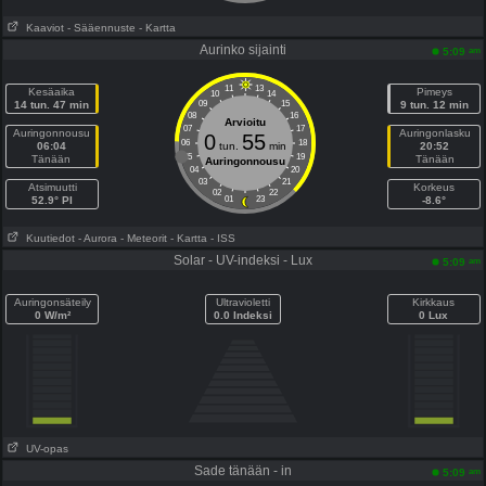
Kaaviot
- Sääennuste
- Kartta
Aurinko sijainti
am
5:09
11
13
Kesäaika
Pimeys
10
14
14 tun. 47 min
09
15
9 tun. 12 min
08
16
Arvioitu
07
17
Auringonnousu
Auringonlasku
0
55
06
18
06:04
tun.
min
20:52
05
19
Tänään
Tänään
Auringonnousu
04
20
03
21
Atsimuutti
Korkeus
02
22
52.9° PI
01
23
-8.6°
Kuutiedot
- Aurora
- Meteorit
- Kartta
- ISS
Solar - UV-indeksi - Lux
am
5:09
Auringonsäteily
Ultravioletti
Kirkkaus
0 W/m²
0.0 Indeksi
0 Lux
UV-opas
Sade tänään - in
am
5:09