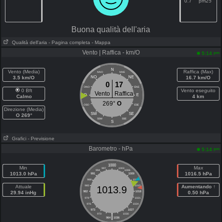
0.7
pm25
Buona qualità dell'aria
Qualità dell'aria
- Pagina completa
- Mappa
Vento | Raffica - km/O
pm
5:14
N
Vento (Media)
Raffica (Max)
NNO
NNE
3.5 km/O
NO
NE
16.7 km/O
0
17
ONO
ENE
0 Bft
Vento eseguito
Vento
Raffica
O
E
Calmo
4 km
269°
O
OSO
ESE
Direzione (Media)
SW
SE
O 269°
SSW
SSE
S
Grafici
- Previsione
Barometro - hPa
pm
5:14
1000
Min
Max
997
1003
994
1006
1013.0 hPa
1016.5 hPa
991
1009
988
1012
Attuale
985
1015
Aumentando ↑
1013.9
29.94 inHg
982
1018
0.50 hPa
979
1021
976
1024
973
1027
|
970
1030
964
1036