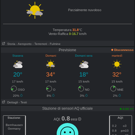
Parzialmente nuvoloso
Temperatura
31.8
°C
Vento-Raffica
0-16.7
km/h
Storia
- Aeroporto
- Terremoti
- Fulmine
Previsione
Disconnesso
Stasera
Domani
Domani sera
martedì
20°
34°
18°
32°
17 km/h
17 km/h
15 km/h
15 km/h
OSO
O
NO
NNE
20%
8%
3%
2%
Dettagli
- Testi
Stazione di sensori AQ ufficiale
pm
4:00
0.8
Stazione
:
AQI
:
AQI:
eea
Bernhausen
0.2
o3
Germany
0.8
pm10