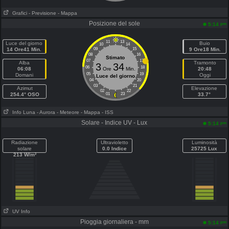
Grafici
- Previsione
- Mappa
Posizione del sole
pm
5:14
11
13
Luce del giorno
Buio
10
14
14 Ore41 Min.
09
15
9 Ore18 Min.
08
16
Stimato
07
17
Alba
Tramonto
3
34
06
18
06:08
Ore
Min.
20:48
05
19
Domani
Oggi
Luce del giorno
04
20
03
21
Azimut
Elevazione
02
22
254.4° OSO
01
23
33.7°
Info Luna
- Aurora
- Meteore
- Mappa
- ISS
Solare - Indice UV - Lux
pm
5:14
Radiazione
Ultravioletto
Luminosità
solare
0.0 Indice
25725 Lux
213 W/m²
UV Info
Pioggia giornaliera - mm
pm
5:14