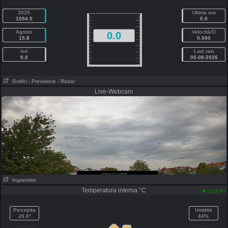
2026
Ultima ora
1094.0
0.0
Agosto
Velocità/O
0.0
15.8
0.000
Ieri
Last rain
0.0
05-08-2026
Grafici
- Previsione
- Radar
Live-Webcam
Ingrandire
Temperatura interna °C
pm
5:14
Percepita
Umidità
26.6°
44%