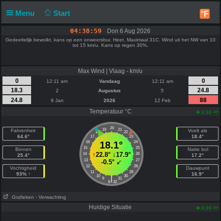
Menu
Start
°F
04:38:59
Don 6 Aug 2026
Gedeeltelijk bewolkt, kans op een onweersbui. Heet. Maximaal 31C. Wind uit het NW van 10
tot 15 km/u. Kans op regen 30%.
Max Wind | Vlaag - km/u
0
0
12:11 am
Vandaag
12:11 am
18.3
24.8
2
Augustus
5
24.8
88
9 Jan
2026
12 Feb
Temperatuur °C
am
4:38
20
19
21
Fahrenheit
Voelt als
18
22
64.6°
18.4°
17
23
16
18.1°
24
15
25
Binnen
Natte bol
↑
22.8°
↓
17.9°
14
26
25.4°
17.2°
13
27
-0.5°
↙
12
28
Vochtigheid
Dauwpunt
11
29
93% ↑
16.9°
10
30
|
9
31
8
32
Grafieken
- Verwachting
Huidige Situatie
am
4:20