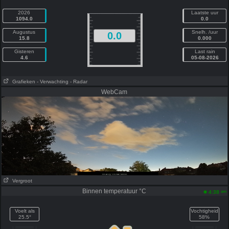
2026
Laatste uur
1094.0
0.0
Augustus
Snelh. /uur
0.0
15.8
0.000
Gisteren
Last rain
4.6
05-08-2026
Grafieken
- Verwachting
- Radar
WebCam
Vergroot
Binnen temperatuur °C
am
4:38
Voelt als
Vochtigheid
25.5°
58%