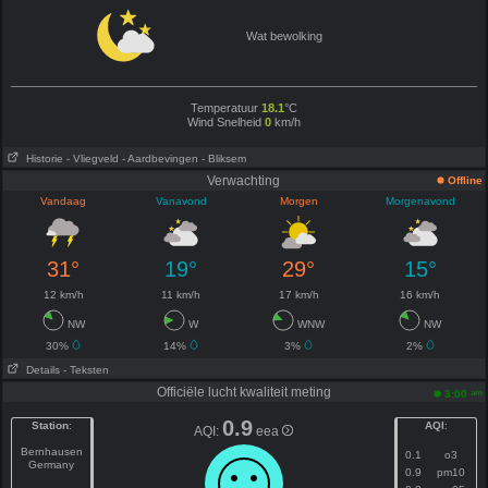
Wat bewolking
Temperatuur
18.1
°C
Wind Snelheid
0
km/h
Historie
- Vliegveld
- Aardbevingen
- Bliksem
Verwachting
Offline
Vandaag
Vanavond
Morgen
Morgenavond
31°
19°
29°
15°
12 km/h
11 km/h
17 km/h
16 km/h
NW
W
WNW
NW
30%
14%
3%
2%
Details
- Teksten
Officiële lucht kwaliteit meting
am
3:00
0.9
Station
:
AQI
:
AQI:
eea
Bernhausen
0.1
o3
Germany
0.9
pm10