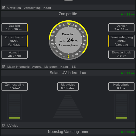
Grafieken
- Verwachting
- Kaart
Zon positie
am
4:38
11
13
Daglicht
Donker
10
14
14 u. 50 m.
09
15
9 u. 09 m.
08
16
Geschat:
07
17
Zonsopkomst
Zonsondergang
1
24
06
18
06:03
u.
m.
20:53
05
19
Vandaag
Vandaag
Tot zonsopkomst
04
20
03
21
Azimuth
Elevatie hoek
02
22
46.2° NO
01
23
-12.2°
Maan informatie
- Aurora
- Meteoren
- Kaart
- ISS
Solar - UV-Index - Lux
am
4:38
Zonnestraling
Ultraviolet
Herlderheid
0 W/m²
0.0 Index
0 Lux
UV gids
Neerslag Vandaag - mm
am
4:38