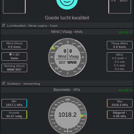
0.8
pm25
Goede lucht kwaliteit
Luchtkwaliteit
- Niewe pagina
- Kaart
Wind | Vlaag - km/u
am
4:38
N
Wind (Gem)
Vlaag (Max)
NNW
NNO
0.0 km/u
NW
NO
0.0 km/u
0
0
WNW
ONO
0 Bft
Wind
Wind
Vlaag
W
E
Kalm
0.0 km/h =
0.0 m/s
303°
WNW
WZW
OZO
0.0 mph
Richting (Gem)
ZW
ZO
0.0 kts
WNW 303°
ZZW
ZZO
Z
Grafieken
- Verwachting
Barometer - hPa
am
4:38
1000
Min
Max
997
1003
994
1006
1017.1 hPa
1018.3 hPa
991
1009
988
1012
Actuele
985
1015
Stijgend ↑
1018.2
30.07 inHg
982
1018
0.50 hPa
979
1021
976
1024
973
1027
|
970
1030
964
1036