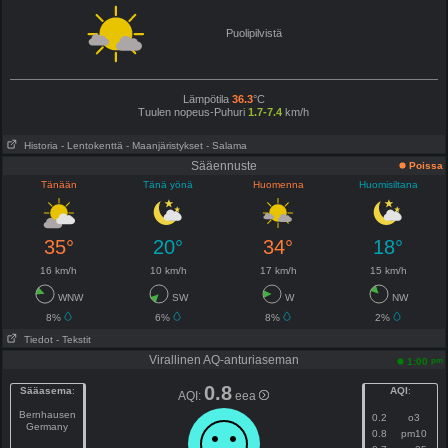
Puolipilvistä
Lämpötila
36.3
°C
Tuulen nopeus-Puhuri
1.7-7.4
km/h
Historia
- Lentokenttä
- Maanjäristykset
- Salama
Sääennuste
Poissa
Tänään
Tänä yönä
Huomenna
Huomisiltana
35°
20°
34°
18°
16 km/h
10 km/h
17 km/h
15 km/h
WNW
SW
W
NW
8%
6%
8%
2%
Tiedot
- Tekstit
Virallinen AQ-anturiaseman
pm
1:00
0.8
Sääasema
:
AQI
:
AQI:
eea
Bernhausen
0.2
o3
Germany
0.8
pm10