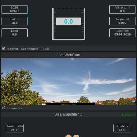
2026
Viime tunti
1094.0
0.0
Elokuu
Nopeus/t
0.0
15.8
0.000
Eilen
Last rain
0.0
05-08-2026
Kaaviot
- Sääennuste
- Tutka
Live WebCam
Suurentaa
Sisälämpötila °C
pm
1:54
Tuntuu siltä
Kosteus
26.1°
45%