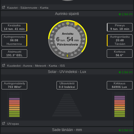
Kaaviot
- Sääennuste
- Kartta
Aurinko sijainti
pm
1:54
11
13
Kesäaika
Pimeys
10
14
14 tun. 41 min
09
15
9 tun. 18 min
08
16
Arvioitu
07
17
Auringonnousu
Auringonlasku
6
54
06
18
06:08
tun.
min
20:48
05
19
Huomenna
Tänään
Päivänvalosta
04
20
03
21
Atsimuutti
Korkeus
02
22
191.3° EEL
01
23
56.6°
Kuutiedot
- Aurora
- Meteorit
- Kartta
- ISS
Solar - UV-indeksi - Lux
pm
1:54
Auringonsäteily
Ultravioletti
Kirkkaus
703 W/m²
0.0 Indeksi
84906 Lux
UV-opas
Sade tänään - mm
pm
1:54