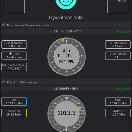
0.7
pm25
Hyvä ilmanlaatu
Ilman laatu
- Täysi sivu
- Kartta
Tuuli | Puhuri - km/t
pm
1:54
P
Tuuli (Keskim. )
Puhuri (Mak.)
PPL
PPI
0.6 km/t
PL
PI
7.4 km/t
2
7
LPL
IPI
0 Bft
Tuulen juoksu
Tuuli
Puhuri
L
E
Rauhoittaa
1 km
347°
PPL
LESL
IEI
Suunta (Keskim. )
EL
EI
PPL 341°
EEL
EEI
E
Kaaviot
- Sääennuste
Barometri - hPa
pm
1:54
1000
Min
Mak.
997
1003
994
1006
1013.3 hPa
1016.5 hPa
991
1009
988
1012
Nykyinen
985
1015
Laskee ↓
1013.3
29.92 inHg
982
1018
-1.70 hPa
979
1021
976
1024
973
1027
|
970
1030
964
1036